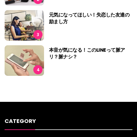
元気になってほしい！失恋した友達の
励まし方
3
本音が気になる！このLINEって脈ア
リ？脈ナシ？
4
CATEGORY