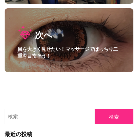
の
ゲ
投
ー
稿:
シ
次へ
ョ
目を大きく見せたい！マッサージでぱっちり二
次
ン
重を目指そう！
の
投
稿:
検
索:
最近の投稿