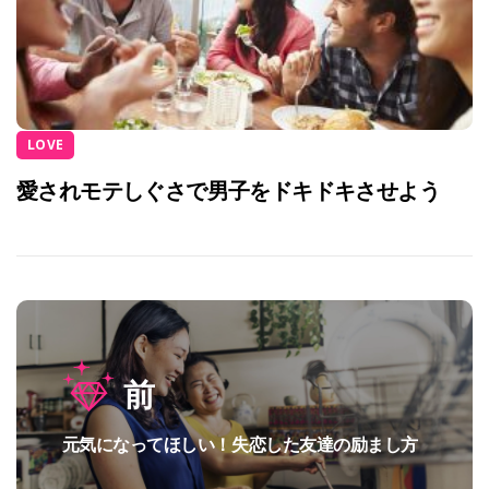
LOVE
愛されモテしぐさで男子をドキドキさせよう
投
前
稿
ナ
元気になってほしい！失恋した友達の励まし方
過
ビ
去