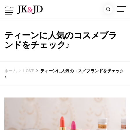
コ
メニュー
ン
テ
ン
ツ
ティーンに人気のコスメブラ
へ
ンドをチェック♪
ス
キ
ッ
プ
ホーム
LOVE
ティーンに人気のコスメブランドをチェック
♪