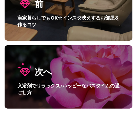
前
稿
ナ
実家暮らしでもOK☆インスタ映えするお部屋を
過
ビ
作るコツ
去
の
ゲ
投
ー
稿:
シ
次へ
ョ
ン
入浴剤でリラックス♪ハッピーなバスタイムの過
次
ごし方
の
投
稿: