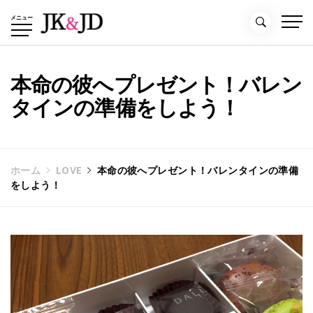
コ
メニュー
ン
テ
ン
ツ
本命の彼へプレゼント！バレン
へ
タインの準備をしよう！
ス
キ
ッ
プ
ホーム
LOVE
本命の彼へプレゼント！バレンタインの準備
をしよう！