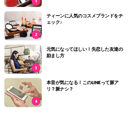
1
ティーンに人気のコスメブランドをチ
ェック♪
2
元気になってほしい！失恋した友達の
励まし方
3
本音が気になる！このLINEって脈ア
リ？脈ナシ？
4