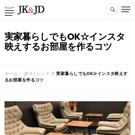
コ
メニュー
ン
テ
ン
ツ
実家暮らしでもOK☆インスタ
へ
映えするお部屋を作るコツ
ス
キ
ッ
プ
ホーム
JK'Sトレンド
実家暮らしでもOK☆インスタ映えす
るお部屋を作るコツ