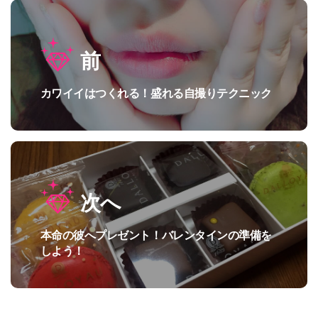
投
前
稿
ナ
カワイイはつくれる！盛れる自撮りテクニック
過
ビ
去
の
ゲ
投
ー
稿:
シ
次へ
ョ
本命の彼へプレゼント！バレンタインの準備を
次
ン
しよう！
の
投
稿: