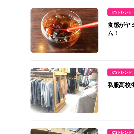
JK'Sトレンド
食感がヤ
ム！
JK'Sトレンド
私服高校
JK'Sトレンド