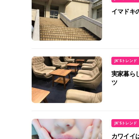
イマドキ
JK'Sトレンド
実家暮ら
ツ
JK'Sトレンド
カワイイ