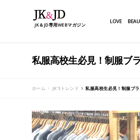
コ
ン
テ
LOVE
BEAU
JK＆JD専用WEBマガジン
ン
ツ
へ
ス
キ
私服高校生必見！制服ブ
ッ
プ
ホーム
JK'Sトレンド
私服高校生必見！制服ブラ