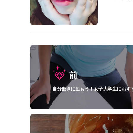
投
稿
前
ナ
自分磨きに励もう！女子大学生におす
過
ビ
去
ゲ
の
投
ー
稿:
シ