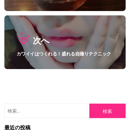
の
ゲ
投
ー
稿:
シ
次へ
ョ
ン
カワイイはつくれる！盛れる自撮りテクニック
次
の
投
稿:
検
索:
最近の投稿