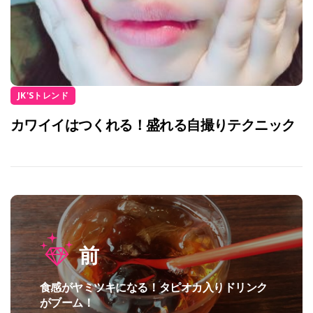
JK'Sトレンド
カワイイはつくれる！盛れる自撮りテクニック
投
前
稿
ナ
食感がヤミツキになる！タピオカ入りドリンク
過
ビ
がブーム！
去