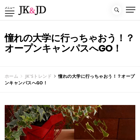
コ
メニュー
ン
テ
ン
ツ
憧れの大学に行っちゃおう！？
へ
オープンキャンパスへGO！
ス
キ
ッ
プ
ホーム
JK'Sトレンド
憧れの大学に行っちゃおう！？オープ
ンキャンパスへGO！