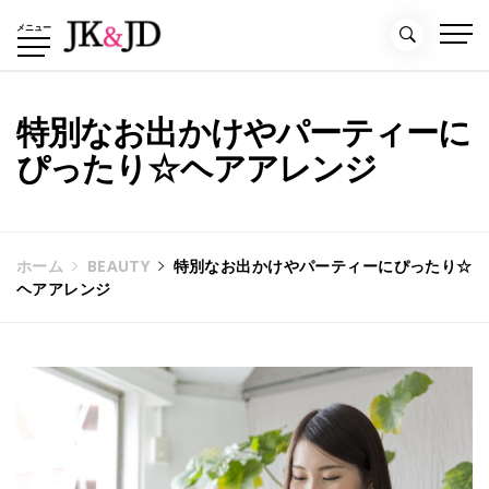
コ
メニュー
ン
テ
ン
ツ
特別なお出かけやパーティーに
へ
ぴったり☆ヘアアレンジ
ス
キ
ッ
プ
ホーム
BEAUTY
特別なお出かけやパーティーにぴったり☆
ヘアアレンジ