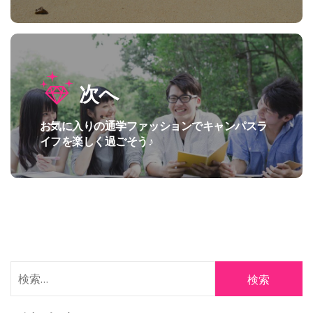
の
ゲ
投
ー
稿:
シ
次へ
ョ
ン
お気に入りの通学ファッションでキャンパスラ
次
イフを楽しく過ごそう♪
の
投
稿:
検
索: