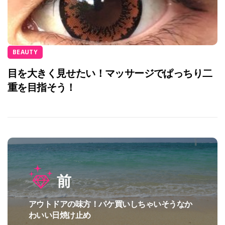
BEAUTY
目を大きく見せたい！マッサージでぱっちり二
重を目指そう！
投
前
稿
ナ
アウトドアの味方！パケ買いしちゃいそうなか
過
ビ
わいい日焼け止め
去