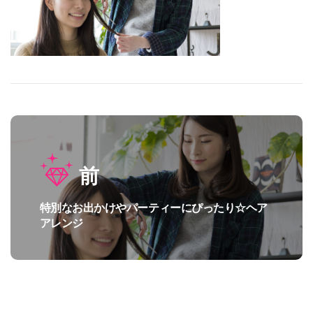
投
前
稿
ナ
特別なお出かけやパーティーにぴったり☆ヘア
過
ビ
アレンジ
去
の
ゲ
投
ー
稿:
シ