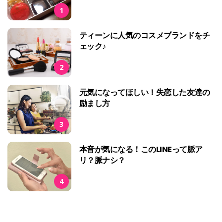
1
ティーンに人気のコスメブランドをチ
ェック♪
2
元気になってほしい！失恋した友達の
励まし方
3
本音が気になる！このLINEって脈ア
リ？脈ナシ？
4