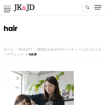
コ
メニュー
ン
テ
ン
ツ
hair
へ
ス
キ
ッ
ホーム
BEAUTY
特別なお出かけやパーティーにぴったり☆
プ
ヘアアレンジ
HAIR