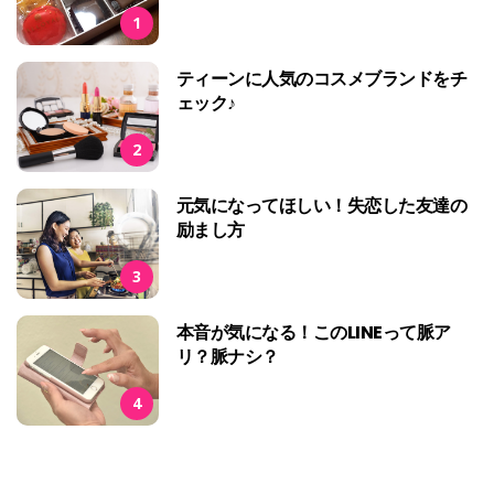
1
ティーンに人気のコスメブランドをチ
ェック♪
2
元気になってほしい！失恋した友達の
励まし方
3
本音が気になる！このLINEって脈ア
リ？脈ナシ？
4