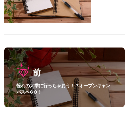
投
前
稿
ナ
憧れの大学に行っちゃおう！？オープンキャン
過
ビ
パスへGO！
去
の
ゲ
投
ー
稿:
シ