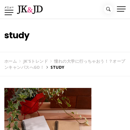
コ
メニュー
ン
テ
ン
ツ
study
へ
ス
キ
ッ
ホーム
JK'Sトレンド
憧れの大学に行っちゃおう！？オープ
プ
ンキャンパスへGO！
STUDY